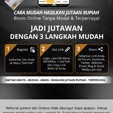
Referral system dari Golbos tidak dipungut biaya apapun. Hanya
dengan modal online saja, setelah itu Anda Hanya tinggal mengecek