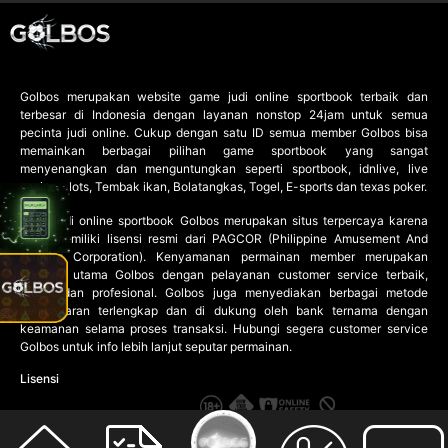
Golbos
merupakan website game judi online sportbook terbaik dan
terbesar di Indonesia dengan layanan nonstop 24jam untuk semua
pecinta judi online. Cukup dengan satu ID semua member Golbos bisa
memainkan berbagai pilihan game sportbook yang sangat
menyenangkan dan menguntungkan seperti sportbook, idnlive, live
casino, slots, Tembak ikan, Bolatangkas, Togel, E-sports dan texas poker.
Agen judi
online sportbook Golbos merupakan situs terpercaya karena
telah memiliki lisensi resmi dari PAGCOR (Philippine Amusement And
Gaming Corporation). Kenyamanan permainan member merupakan
prioritas utama Golbos dengan pelayanan customer service terbaik,
ramah dan profesional. Golbos juga menyediakan berbagai metode
pembayaran terlengkap dan di dukung oleh bank ternama dengan
keamanan selama proses transaksi. Hubungi segera customer service
Golbos untuk info lebih lanjut seputar permainan.
Lisensi
Copyright © GOLBOS. Hak cipta dilindungi