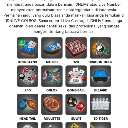
membuat anda bosan dalam bermain. IDNLIVE atau Live Number
menyediakan permainan tradisional legendaris di Indonesia.
Permainan jadul yang dulu biasa anda mainkan bisa anda temukan di
IDNLIVE GOLBOS. Sama seperti Live Casino, di IDNLIVE anda juga
ditemani oleh dealer cantik seksi dan profesional yang sangat
mengerti tentang tatacara bermain.
IDN4 STAND
NIU NIU
12D
DRAGON TIGER
24D
OGLOK
GONG BALL
BILLIARD
HEAD TAIL
ROULETTE
SUWIT
5D TIGER